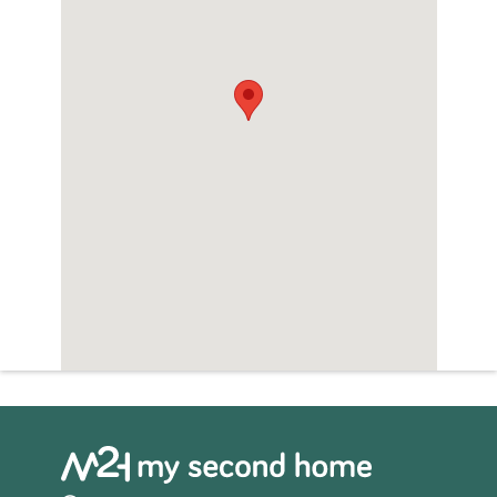
antieke deur- en raamkozijnen.
De buitenruimtes bestaan uit een veranda
en een prachtige tuin van 385 m² met een
decoratieve fontein met daarop
eeuwenoude bomen. Er is ook een verhoogd
terras boven de tuin en een grote garage.