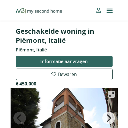
Skip
MySecondHome
to
content
Geschakelde woning in
Piëmont, Italië
Piëmont, Italië
Informatie aanvragen
Bewaren
€ 450.000