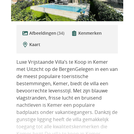
Afbeeldingen
(34)
Kenmerken
Kaart
Luxe Vrijstaande Villa’s te Koop in Kemer
met Uitzicht op de BergenGelegen in een van
de meest populaire toeristische
bestemmingen, Kemer, biedt de villa een
bevoorrechte levensstijl. Met zijn blauwe
vlagstranden, frisse lucht en bruisend
nachtleven is Kemer een populaire
badplaats onder vakantiegangers. Dankzij de
gunstige ligging heeft de villa gemakkelijk
toegang tot alle kwaliteitskenmerken die
Kemer bezit.De villa te koop in Kemer