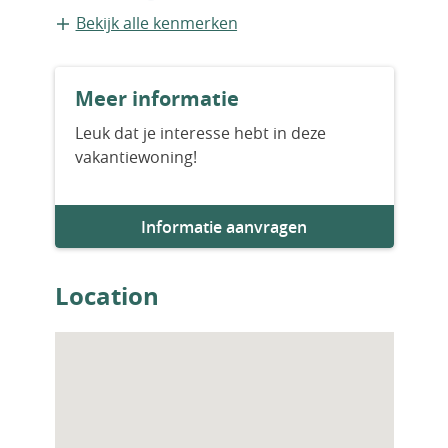
Geschakelde recreatiewoning
Bekijk alle kenmerken
Bouwvorm
Meer informatie
Bestaande bouw
Leuk dat je interesse hebt in deze
vakantiewoning!
Bouwjaar
2023
Informatie aanvragen
Aantal slaapkamers
3
Location
Aantal badkamers
3
Woningfaciliteiten
Airco