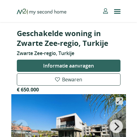
Skip
MySecondHome
to
content
Geschakelde woning in
Zwarte Zee-regio, Turkije
Zwarte Zee-regio, Turkije
Informatie aanvragen
Bewaren
€ 650.000