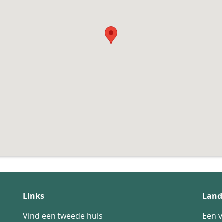
Links
Land
Vind een tweede huis
Een v