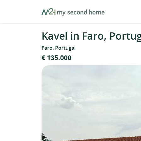
Skip
MySecondHome
to
content
Kavel in Faro, Portu
Faro, Portugal
€ 135.000