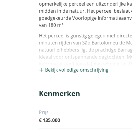
opmerkelijke perceel een uitzonderlijke k
midden in de natuur. Het perceel beslaat 
goedgekeurde Voorlopige Informatieaanv
van 180 m².
Het perceel is gunstig gelegen met directe
minuten rijden van São Bartolomeu de Me
natuurliefhebbers ligt de prachtige Barr
ideaal voor ontspannende dagtochten. Mom
informatie geeft aan dat een woning tot
Bekijk volledige omschrijving
vergunningplichtig; de PIP is slechts de e
goedgekeurd project moeten door de to
Het uitgestrekte perceel biedt eindeloze 
Kenmerken
landbouw of recreatie, omgeven door wee
Ondanks de rustige ligging is er mobiele
voorzieningen gecombineerd worden met 
Prijs
€ 135.000
Bij aankoop van dit perceel kunt u same
en de plannen indienen bij de gemeente 