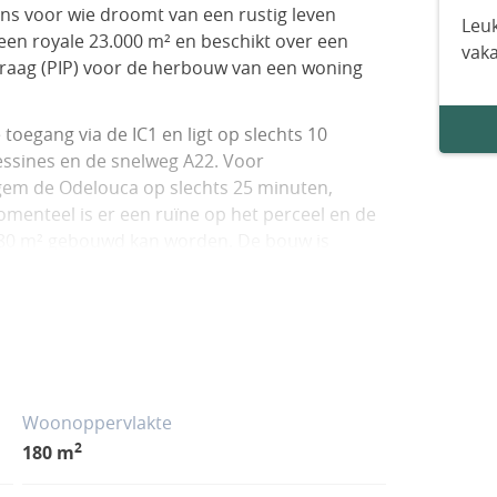
ans voor wie droomt van een rustig leven
Leuk
een royale 23.000 m² en beschikt over een
vak
raag (PIP) voor de herbouw van een woning
 toegang via de IC1 en ligt op slechts 10
ssines en de snelweg A22. Voor
agem de Odelouca op slechts 25 minuten,
enteel is er een ruïne op het perceel en de
 180 m² gebouwd kan worden. De bouw is
erste stap, de volgende stappen richting een
ekomstige eigenaren worden genomen.
mogelijkheden voor landschapsinrichting,
lderig groen en een rustige omgeving.
 dekking aanwezig, waardoor moderne
landelijke charme.
Woonoppervlakte
2
180 m
n met een architect uw droomhuis ontwerpen
voor goedkeuring. Omdat de gemeente al