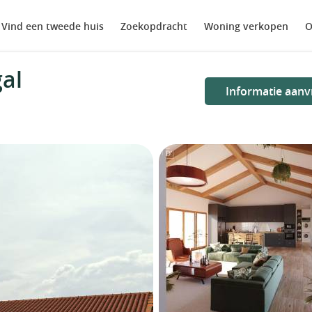
Vind een tweede huis
Zoekopdracht
Woning verkopen
O
gal
Informatie aanv