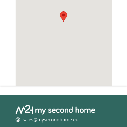
sales@mysecondhome.eu