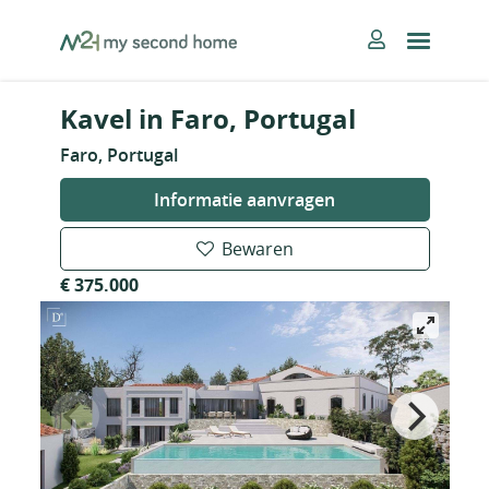
Skip
MySecondHome
to
content
Kavel in Faro, Portugal
Faro, Portugal
Informatie aanvragen
Bewaren
€ 375.000