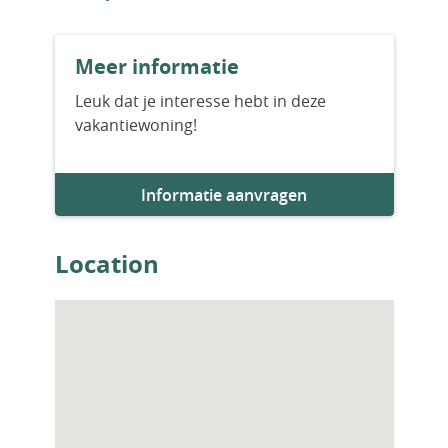
uitstekende investering – of je nu zoekt naar
een permanent huis, vakantieverblijf of
toeristische exploitatie.
Meer informatie
Leuk dat je interesse hebt in deze
vakantiewoning!
Informatie aanvragen
Location