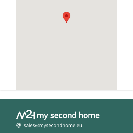
sales@mysecondhome.eu