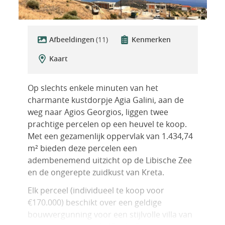
Afbeeldingen
(11)
Kenmerken
Kaart
Op slechts enkele minuten van het
charmante kustdorpje Agia Galini, aan de
weg naar Agios Georgios, liggen twee
prachtige percelen op een heuvel te koop.
Met een gezamenlijk oppervlak van 1.434,74
m² bieden deze percelen een
adembenemend uitzicht op de Libische Zee
en de ongerepte zuidkust van Kreta.
Elk perceel (individueel te koop voor
€170.000) beschikt over een geldige
bouwvergunning voor een stijlvolle villa van