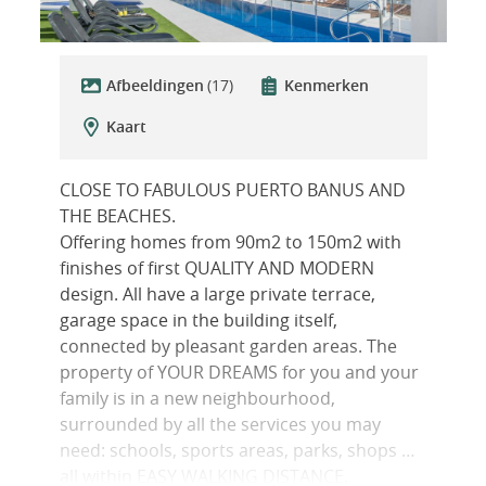
Afbeeldingen
(17)
Kenmerken
Kaart
CLOSE TO FABULOUS PUERTO BANUS AND
THE BEACHES.
Offering homes from 90m2 to 150m2 with
finishes of first QUALITY AND MODERN
design. All have a large private terrace,
garage space in the building itself,
connected by pleasant garden areas. The
property of YOUR DREAMS for you and your
family is in a new neighbourhood,
surrounded by all the services you may
need: schools, sports areas, parks, shops …
all within EASY WALKING DISTANCE.