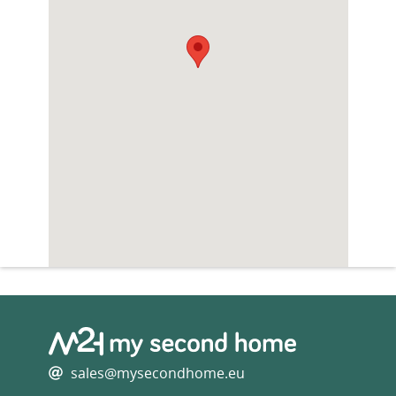
sales@mysecondhome.eu