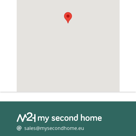
sales@mysecondhome.eu