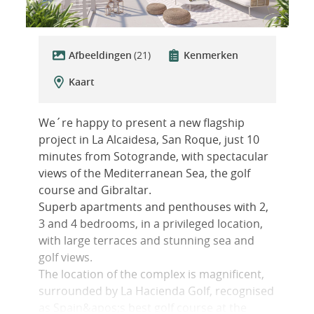
Afbeeldingen
(21)
Kenmerken
Kaart
We´re happy to present a new flagship
project in La Alcaidesa, San Roque, just 10
minutes from Sotogrande, with spectacular
views of the Mediterranean Sea, the golf
course and Gibraltar.
Superb apartments and penthouses with 2,
3 and 4 bedrooms, in a privileged location,
with large terraces and stunning sea and
golf views.
The location of the complex is magnificent,
surrounded by La Hacienda Golf, recognised
as Spain&apos;s best golf course at the