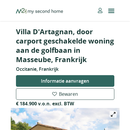
Skip
MySecondHome
to
content
Villa D'Artagnan, door
carport geschakelde woning
aan de golfbaan in
Masseube, Frankrijk
Occitanie, Frankrijk
Informatie aanvragen
Bewaren
€ 184.900 v.o.n. excl. BTW
Nieuw