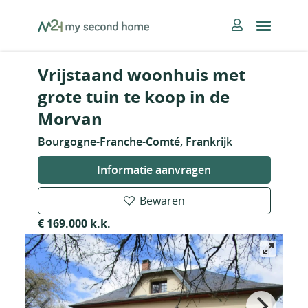
Skip
MySecondHome
to
content
Vrijstaand woonhuis met
grote tuin te koop in de
Morvan
Bourgogne-Franche-Comté, Frankrijk
Informatie aanvragen
Bewaren
€ 169.000 k.k.