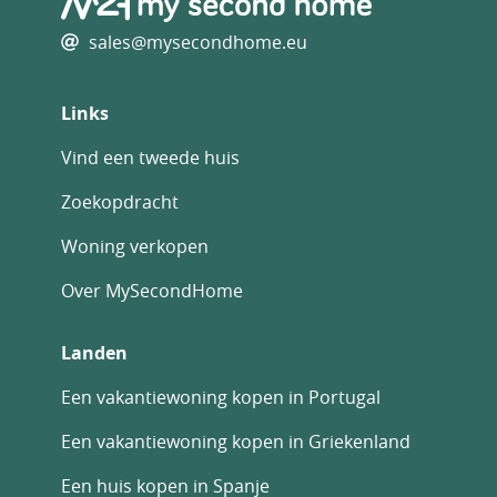
sales@mysecondhome.eu
Staat van onderhoud binnen
Goed
Links
Staat van onderhoud inventaris
Vind een tweede huis
Goed
Zoekopdracht
Parkeervoorziening
Woning verkopen
Eigen parkeerplaats(en)
Over MySecondHome
Ligging
Landen
Landelijk
Een vakantiewoning kopen in Portugal
Verhuurorganisatie
Een vakantiewoning kopen in Griekenland
Zelf te verzorgen
Een huis kopen in Spanje