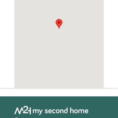
uitnodigt om te dromen van een leven vol
luxe, comfort en schoonheid, in een ruimte
waar architectuur en natuur samensmelten
in een perfecte symfonie.