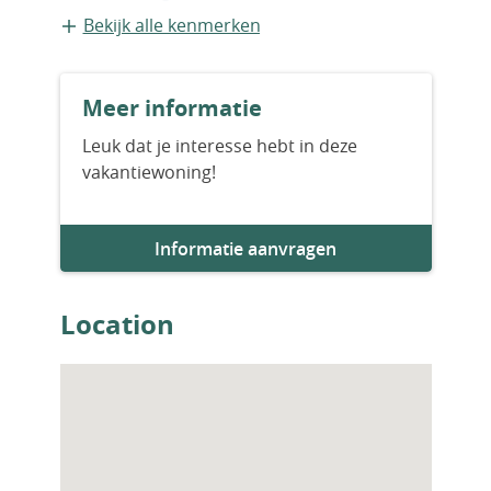
Vrijstaande recreatiewoning
Bekijk alle kenmerken
Bouwvorm
Meer informatie
Nieuwbouw
Leuk dat je interesse hebt in deze
vakantiewoning!
Aantal slaapkamers
3
Informatie aanvragen
Aantal badkamers
2
Location
Woningfaciliteiten
Zwembad