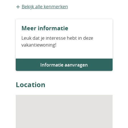
Vrijstaande recreatiewoning
Bekijk alle kenmerken
Bouwvorm
Meer informatie
Nieuwbouw
Leuk dat je interesse hebt in deze
vakantiewoning!
Aantal slaapkamers
5
Informatie aanvragen
Aantal badkamers
3
Location
Woningfaciliteiten
Airco
Zwembad