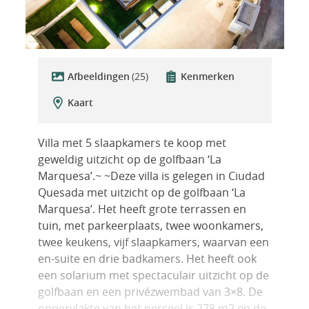
Afbeeldingen
(25)
Kenmerken
Kaart
Villa met 5 slaapkamers te koop met
geweldig uitzicht op de golfbaan ‘La
Marquesa’.~ ~Deze villa is gelegen in Ciudad
Quesada met uitzicht op de golfbaan ‘La
Marquesa’. Het heeft grote terrassen en
tuin, met parkeerplaats, twee woonkamers,
twee keukens, vijf slaapkamers, waarvan een
en-suite en drie badkamers. Het heeft ook
een solarium met spectaculair uitzicht op de
golfbaan en een privézwembad van 3×8. De
oppervlakte van het perceel is 278 m2 en de