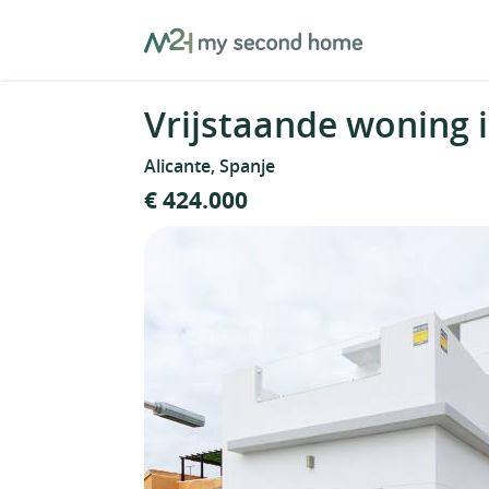
Skip
MySecondHome
to
content
Vrijstaande woning i
Alicante, Spanje
€ 424.000