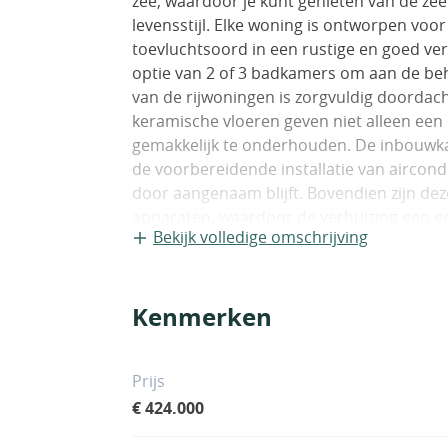
zee, waardoor je kunt genieten van de ze
levensstijl. Elke woning is ontworpen voo
toevluchtsoord in een rustige en goed v
optie van 2 of 3 badkamers om aan de beho
van de rijwoningen is zorgvuldig doordach
keramische vloeren geven niet alleen een 
gemakkelijk te onderhouden. De inbouwka
de voorbereidende installatie van aircondi
door aangenaam blijft. Bovendien zijn de
apparaten, waardoor de verhuizing een ee
Bekijk volledige omschrijving
een privéterras, perfect om te ontspanne
Daarnaast heb je de optie om een solariu
extra ruimte willen om te zonnen of een 
Kenmerken
creëren. De aanwezigheid van een privéz
exclusiviteit toe, zodat je je kunt verfris
locatie in Torrevieja is ideaal voor degene
Prijs
recreatiemogelijkheden, terwijl ze genie
€ 424.000
elektrische rolluiken die in de buitenramen
comfort, maar ook veiligheid, waardoor je 