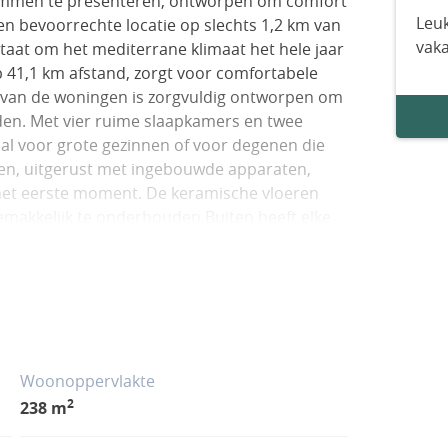
ommen te presenteren, ontworpen om comfort
Leuk
een bevoorrechte locatie op slechts 1,2 km van
vak
 staat om het mediterrane klimaat het hele jaar
op 41,1 km afstand, zorgt voor comfortabele
r van de woningen is zorgvuldig ontworpen om
eden. Met vier ruime slaapkamers en twee
al voor grote gezinnen of voor degenen die
ken, uitgerust met ingebouwde apparaten,
f het eerste moment. De keramische vloeren
gemakkelijk te onderhouden.Buiten heeft elke
enieten van momenten in de buitenlucht met
extra ruimte om te ontspannen of buiten te
ersoonlijke oase bieden om af te koelen op
 om te zonnen of te genieten van het
ze eigendommen bieden niet alleen een luxe
ige locatie die rust combineert met toegang
Woonoppervlakte
sten in de slaapkamers zorgen voor efficiënte
2
238 m
 blijft.Samenvattend zijn deze rijwoningen in
n die op zoek zijn naar een instapklare