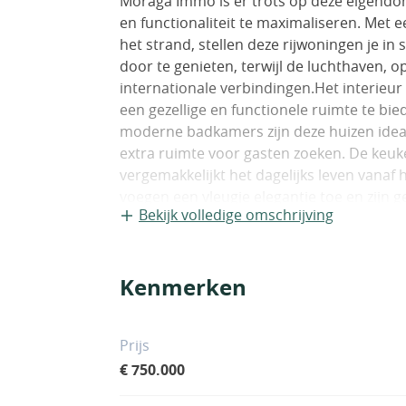
Moraga Immo is er trots op deze eigend
en functionaliteit te maximaliseren. Met 
het strand, stellen deze rijwoningen je in
door te genieten, terwijl de luchthaven, 
internationale verbindingen.Het interieu
een gezellige en functionele ruimte te bi
moderne badkamers zijn deze huizen idea
extra ruimte voor gasten zoeken. De keu
vergemakkelijkt het dagelijks leven vana
voegen een vleugje elegantie toe en zijn 
Bekijk volledige omschrijving
rijwoning een privétuin, perfect om te g
vrienden en familie. De terrassen bieden 
dineren, terwijl de privézwembaden een p
Kenmerken
warme zomerdagen. Het solarium is ideaal
panoramische uitzicht op de omgeving.De
levensstijl, maar ook een benijdenswaard
Prijs
tot stedelijke voorzieningen. De inbouwka
€ 750.000
opslag, waardoor de orde in huis behouden
Torrevieja een perfecte keuze voor degene