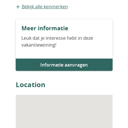
supermarkten, restaurants, winkels, bakker,
Vrijstaande recreatiewoning
Bekijk alle kenmerken
banken etc. Dit project verenigt golf,
prachtige stranden en allerlei diensten op
Bouwvorm
een paar kilometer van elkaar.
Meer informatie
Nieuwbouw
Leuk dat je interesse hebt in deze
vakantiewoning!
Aantal slaapkamers
3
Informatie aanvragen
Aantal badkamers
3
Location
Woningfaciliteiten
Zwembad