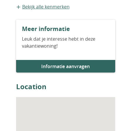
Vrijstaande recreatiewoning
Bekijk alle kenmerken
Bouwvorm
Meer informatie
Nieuwbouw
Leuk dat je interesse hebt in deze
vakantiewoning!
Bouwjaar
2026
Informatie aanvragen
Aantal slaapkamers
3
Location
Aantal badkamers
2
Woningfaciliteiten
Zwembad