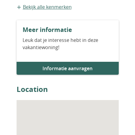
Vrijstaande recreatiewoning
Bekijk alle kenmerken
Bouwvorm
Meer informatie
Nieuwbouw
Leuk dat je interesse hebt in deze
vakantiewoning!
Bouwjaar
2026
Informatie aanvragen
Aantal slaapkamers
3
Location
Aantal badkamers
3
Woningfaciliteiten
Zwembad