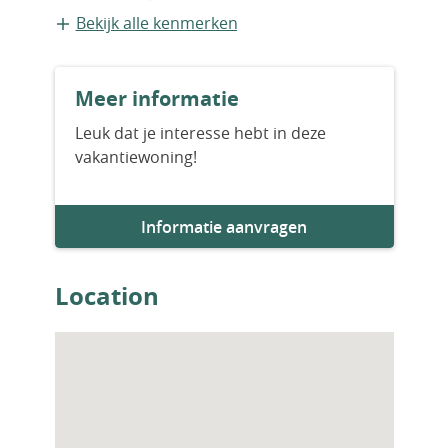
extra berging). Door het doordachte
Vrijstaande recreatiewoning
Bekijk alle kenmerken
ontwerp ontstaat een vloeiende overgang
tussen binnen en buiten, perfect voor het
Bouwvorm
Mediterrane klimaat.
Meer informatie
Nieuwbouw
Toplocatie en bereikbaarheid
Gelegen nabij de prestigieuze golfbaan Puig
Leuk dat je interesse hebt in deze
Campana, in de rustige omgeving van
vakantiewoning!
Bouwjaar
Finestrat/Balcón de FinestratSlechts enkele
2027
minuten rijden naar Benidorm, Villajoyosa
en hun stranden10 minuten naar
Informatie aanvragen
Aantal slaapkamers
winkelcentra en aansluiting op de A‑7; ca. 30
3
minuten naar de luchthaven van
Location
AlicanteDeze residentie is ideaal voor wie op
zoek is naar een moderne, comfortabele
Aantal badkamers
woning in een rustige, natuurlijke omgeving
3
met uitstekende verbindingen naar
stedelijke voorzieningen, golf en stranden.
Woningfaciliteiten
Perfect als permanente woning,
Zwembad
vakantiewoning of investering.