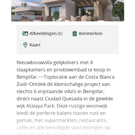
Afbeeldingen
(6)
Kenmerken
Kaart
Nieuwbouwvilla gelijkvloers met 4
slaapkamers en privézwembad te koop in
Benijófar.~~Toplocatie aan de Costa Blanca
Zuid~Ontdek dit kleinschalige project van
slechts 6 vrijstaande villa’s in Benijofar,
direct naast Ciudad Quesada in de gewilde
wijk Atalaya Park. Deze rustige woonwijk
biedt de perfecte balans tussen rust en
gemak, met supermarkten, restaurants,
cafés en alle benodigde voorzieningen op
loopafstand. Benijofar is een charmant