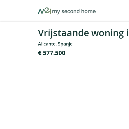
Skip
MySecondHome
to
content
Vrijstaande woning i
Alicante, Spanje
€ 577.500