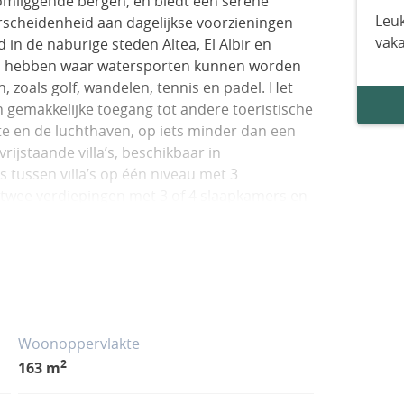
mliggende bergen, en biedt een serene
Leuk
verscheidenheid aan dagelijkse voorzieningen
vak
 in de naburige steden Altea, El Albir en
den hebben waar watersporten kunnen worden
, zoals golf, wandelen, tennis en padel. Het
n gemakkelijke toegang tot andere toeristische
te en de luchthaven, op iets minder dan een
ijstaande villa’s, beschikbaar in
 tussen villa’s op één niveau met 3
p twee verdiepingen met 3 of 4 slaapkamers en
ime, open indeling, waarbij de keuken,
n gecombineerd, die uitkomt op een terras en
tzicht.Afhankelijk van het model hebben
n dubbelhoog plafond in de woonkamer en 1
 grond. De overige 2 of 3 slaapkamers
nclusief de hoofdslaapkamer met een eigen
Woonoppervlakte
niveau hebben een hoofdslaapkamer met een
2
163 m
elde badkamer voor de 2 overige
omplimenteert de natuurlijke bergachtige