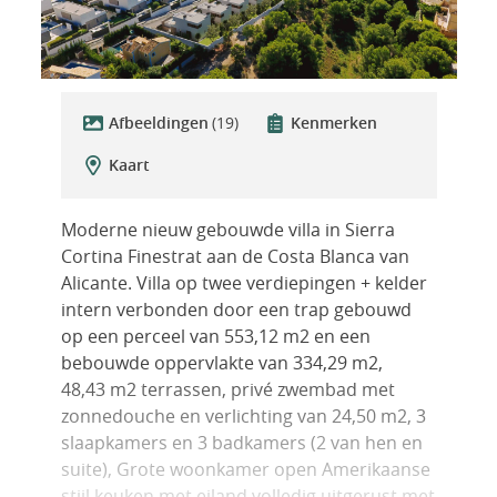
Afbeeldingen
(19)
Kenmerken
Kaart
Moderne nieuw gebouwde villa in Sierra
Cortina Finestrat aan de Costa Blanca van
Alicante. Villa op twee verdiepingen + kelder
intern verbonden door een trap gebouwd
op een perceel van 553,12 m2 en een
bebouwde oppervlakte van 334,29 m2,
48,43 m2 terrassen, privé zwembad met
zonnedouche en verlichting van 24,50 m2, 3
slaapkamers en 3 badkamers (2 van hen en
suite), Grote woonkamer open Amerikaanse
stijl keuken met eiland volledig uitgerust met