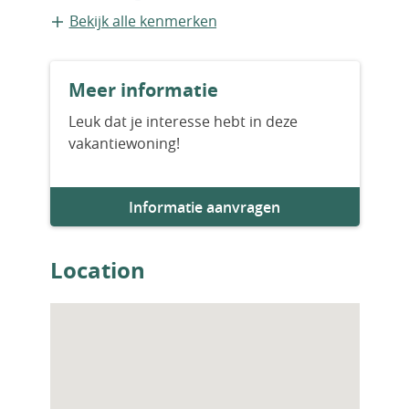
zijn inclusief witgoed, vloerverwarming in de
Vrijstaande recreatiewoning
Bekijk alle kenmerken
badkamers, pre-installatie voor een smart
home-systeem, privé zwembad en u kunt uw
Bouwvorm
auto parkeren op het perceel.
Meer informatie
Nieuwbouw
Leuk dat je interesse hebt in deze
vakantiewoning!
Aantal slaapkamers
3
Informatie aanvragen
Aantal badkamers
3
Location
Woningfaciliteiten
Zwembad