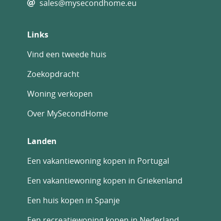
sales@mysecondhome.eu
contact met ons op om een bezichtiging te
regelen en maak van deze prachtige villa in
Links
Calpe uw nieuwe thuis.
Vind een tweede huis
Zoekopdracht
Woning verkopen
Over MySecondHome
Landen
Een vakantiewoning kopen in Portugal
Een vakantiewoning kopen in Griekenland
Een huis kopen in Spanje
Een recreatiewoning kopen in Nederland