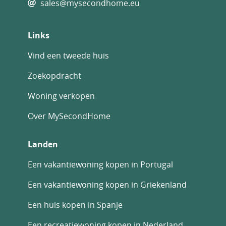
sales@mysecondhome.eu
Inbegrepen bij de woning zijn:
Volledig architectonisch ontwerp en bouw
Links
Afwerking van hoge kwaliteit
Vind een tweede huis
Administratieve afhandeling en
Zoekopdracht
gemeentelijke belastingen voor
bouwvergunning
Woning verkopen
Geotechnisch onderzoek
Over MySecondHome
Energiecertificaat klasse A
Landen
Tienjarige structurele verzekering
Casa La Loma biedt een combinatie van stijl,
Een vakantiewoning kopen in Portugal
comfort en functionaliteit, volledig
Een vakantiewoning kopen in Griekenland
afgestemd op modern wonen zonder
concessies te doen aan energie-efficiëntie of
Een huis kopen in Spanje
design. Voor meer informatie, plattegronden
en extra opties kunt u een uitgebreide
Een recreatiewoning kopen in Nederland