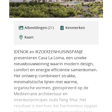
Afbeeldingen
(21)
Kenmerken
Kaart
IDENOK en IKZOEKEENHUISINSPANJE
presenteren Casa La Loma, een unieke
nieuwbouwwoning waarin modern design,
comfort en energie-efficiëntie samenkomen.
Het ontwerp combineert strakke,
minimalistische lijnen met warme,
organische vormen, geïnspireerd op de
Mediterrane architectuur en
interieurprincipes zoals Feng Shui. Het
resultaat is een huis dat harmonieus opgaat
in zijn omgeving en maximale leefkwaliteit