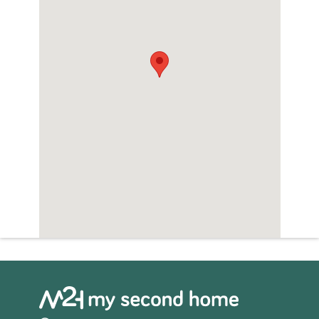
informatie? Neem contact met ons op voor:
beschikbare percelen richtprijzen
Technische specificaties of een vrijblijvend
gesprek over jouw wensen