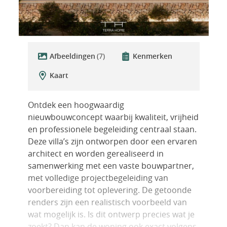
Afbeeldingen
(7)
Kenmerken
Kaart
Ontdek een hoogwaardig
nieuwbouwconcept waarbij kwaliteit, vrijheid
en professionele begeleiding centraal staan.
Deze villa’s zijn ontworpen door een ervaren
architect en worden gerealiseerd in
samenwerking met een vaste bouwpartner,
met volledige projectbegeleiding van
voorbereiding tot oplevering. De getoonde
renders zijn een realistisch voorbeeld van
wat mogelijk is. Is dit ontwerp precies wat je
zoekt? Dan kan de woning ook exact volgens