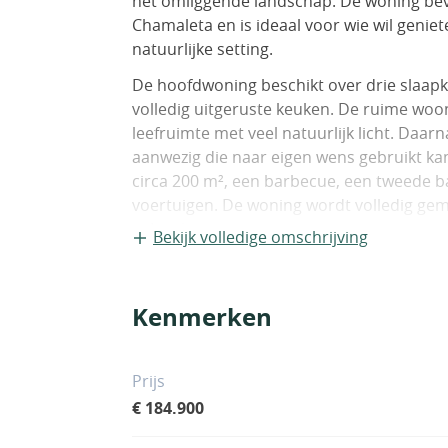
het omliggende landschap. De woning bevi
Chamaleta en is ideaal voor wie wil genie
natuurlijke setting.
De hoofdwoning beschikt over drie slaa
volledig uitgeruste keuken. De ruime wo
leefruimte met veel natuurlijk licht. Daar
aanwezig die naar eigen wens gebruikt kan
circa 200 m², een barbecue, een tweede 
voertuigen. De woning wordt volledig geme
gebruik.
Bekijk volledige omschrijving
Met een gebruiksoppervlakte van 297 m² bi
buiten. Dankzij de combinatie van het gr
Kenmerken
ligging is dit een interessante woning vo
liefhebbers van het landelijke leven in Spa
De locatie biedt een goede balans tussen 
Prijs
Cañada del Trigo liggen op ongeveer vijf 
€ 184.900
en Jumilla zijn eenvoudig bereikbaar. De 
zich op ongeveer 55 tot 60 minuten rijden