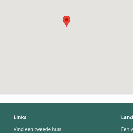
Links
Land
Vind een tweede huis
Een v