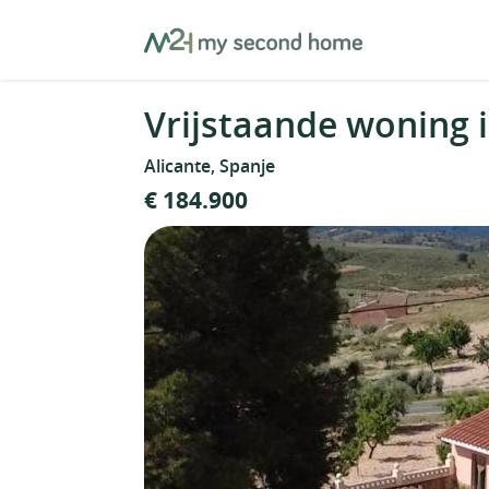
Skip
MySecondHome
to
content
Vrijstaande woning i
Alicante, Spanje
€ 184.900