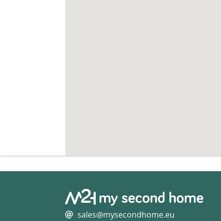
sales@mysecondhome.eu