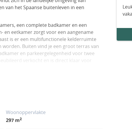
ndt zich in de landelijke omgeving van
Leuk
ten van het Spaanse buitenleven in een
vak
pkamers, een complete badkamer en een
on- en eetkamer zorgt voor een aangename
naast is er een multifunctionele kelderruimte
 worden. Buiten vind je een groot terras van
badkamer en parkeergelegenheid voor twee
ubileerd verkocht en is direct klaar voor
edt deze finca veel ruimte, zowel binnen als
ote perceel, de aanwezige bomen en de rustige
or permanente bewoning, vakanties of
nje.
rust en bereikbaarheid. Torre del Rico en
Woonoppervlakte
minuten afstand en ook plaatsen zoals Pinoso
2
297 m
luchthavens van Alicante en Murcia bevinden
.