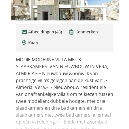
Afbeeldingen
(48)
Kenmerken
Kaart
MOOIE MODERNE VILLA MET 3
SLAAPKAMERS. VAN NIEUWBOUW IN VERA,
ALMERIA~ ~ Nieuwbouw woonwijk van
prachtige villa’s gelegen aan de kust van .~
Almería, Vera.~ ~ Nieuwbouw residentiële
van onafhankelijke villa’s om te kiezen tussen
twee modellen: dubbele hoogte, met drie
slaapkamers en drie badkamers en drie
slaapkamers met twee badkamers, allemaal
op één verdieping.~ ~ Beide met zwembad
van 6×3 meter en op een perceel van