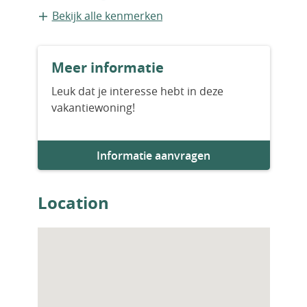
Vrijstaande recreatiewoning
Bekijk alle kenmerken
Bouwvorm
Meer informatie
Nieuwbouw
Leuk dat je interesse hebt in deze
vakantiewoning!
Aantal slaapkamers
3
Informatie aanvragen
Aantal badkamers
3
Location
Woningfaciliteiten
Zwembad