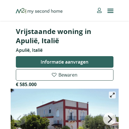
Skip
MySecondHome
to
content
Vrijstaande woning in
Apulië, Italië
Apulië, Italië
Informatie aanvragen
Bewaren
€ 585.000