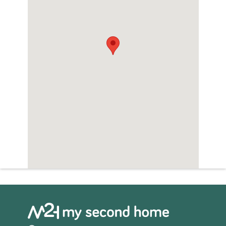
mogelijkheid om te worden omgevormd tot
een prestigieuze privéwoning, met ruime
aanpasbare oppervlakten en veel potentieel.
Afstanden:
Carovigno: 2 km
Ostuni: 10 km
San Vito dei Normanni: 8 km
Adriatische Zee: 10 km
Luchthaven Brindisi: 32 km
Luchthaven Bari: 112 km
Voor meer informatie of om een bezichtiging
te plannen, neem gerust contact met ons
op. Wij begeleiden u graag bij het ontdekken
van deze buitengewone kans en
ondersteunen u in elke fase van de aankoop.