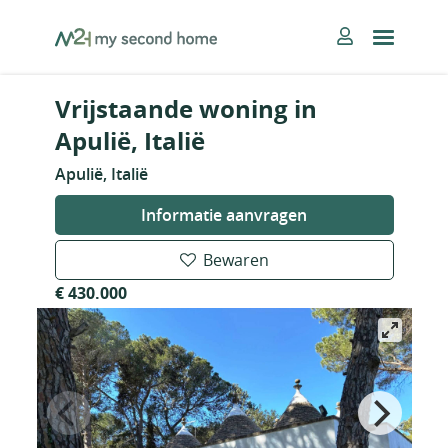
Skip
MySecondHome
to
content
Vrijstaande woning in
Apulië, Italië
Apulië, Italië
Informatie aanvragen
Bewaren
€ 430.000
Nieuw