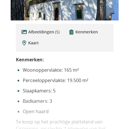
Afbeeldingen
(5)
Kenmerken
Kaart
Kenmerken:
Woonoppervlakte: 165 m²
Perceeloppervlakte: 19.500 m²
Slaapkamers: 5
Badkamers: 3
Open haard
Te koop op het prachtige platteland van
Cisternino
, op slechts 1 kilometer van het