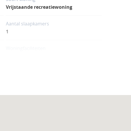
Vrijstaande recreatiewoning
Aantal slaapkamers
1
Woningfaciliteiten
Open haard/sfeerhaard