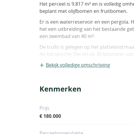
Het perceel is 9.817 m² en is volledig om
beplant met olijfbomen en fruitbomen.
Er is een waterreservoir en een pergola.
het een uitbreiding van het bestaande g
een zwembad van 40 m².
De trullo is gelegen op het platteland ma
de Adriatische Zee en op 30 kilometer van
Bekijk volledige omschrijving
Kenmerken
Prijs
€ 180.000
Perceeloppervlakte