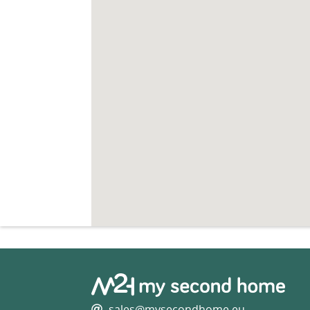
sales@mysecondhome.eu