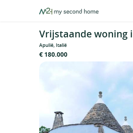
Skip
MySecondHome
to
content
Vrijstaande woning in
Apulië, Italië
€ 180.000