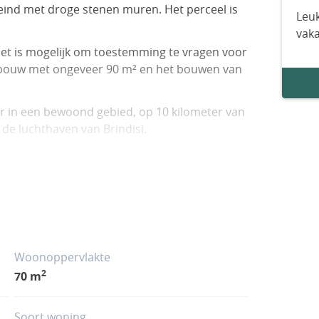
heind met droge stenen muren. Het perceel is
Leuk
vak
 Het is mogelijk om toestemming te vragen voor
ebouw met ongeveer 90 m² en het bouwen van
ar in een bewoond gebied, op 10 kilometer van
 de luchthaven van Brindisi.
Woonoppervlakte
2
70 m
Soort woning