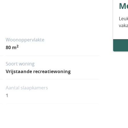
Me
Leuk
vak
Woonoppervlakte
2
80 m
Soort woning
Vrijstaande recreatiewoning
Aantal slaapkamers
1