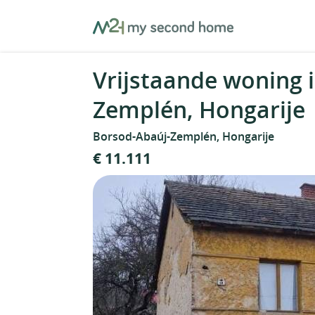
Skip
MySecondHome
to
content
Vrijstaande woning 
Zemplén, Hongarije
Borsod-Abaúj-Zemplén, Hongarije
€ 11.111