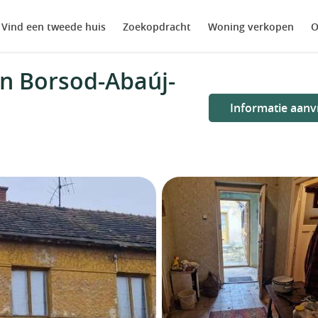
Vind een tweede huis
Zoekopdracht
Woning verkopen
O
in Borsod-Abaúj-
Informatie aanv