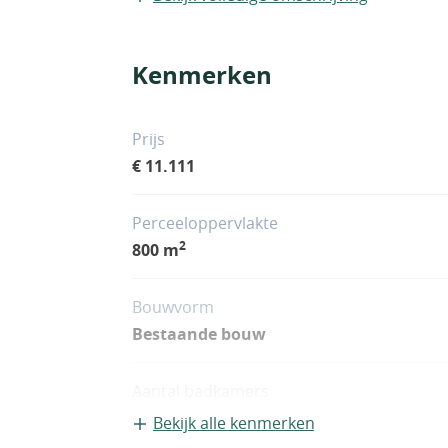
Kenmerken
Prijs
€ 11.111
Perceeloppervlakte
2
800 m
Bouwvorm
Bestaande bouw
Aantal badkamers
1
Bekijk alle kenmerken