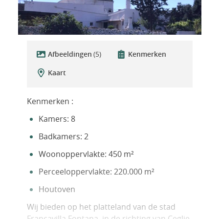
Afbeeldingen
(5)
Kenmerken
Kaart
Kenmerken :
Kamers: 8
Badkamers: 2
Woonoppervlakte: 450 m²
Perceeloppervlakte: 220.000 m²
Houtoven
Wij bieden op het platteland van de stad
Francavilla Fontana, in de richting van Ceglie