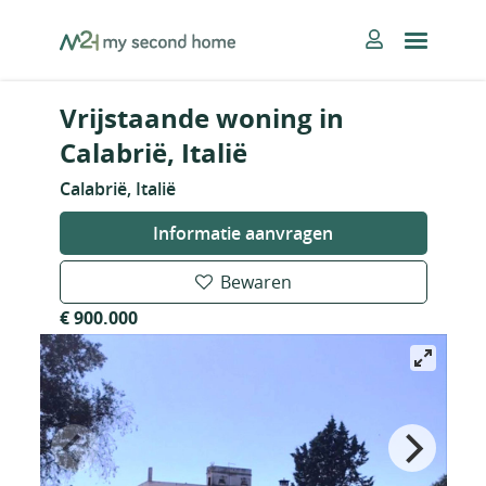
Skip
MySecondHome
to
content
Vrijstaande woning in
Calabrië, Italië
Calabrië, Italië
Informatie aanvragen
Bewaren
€ 900.000