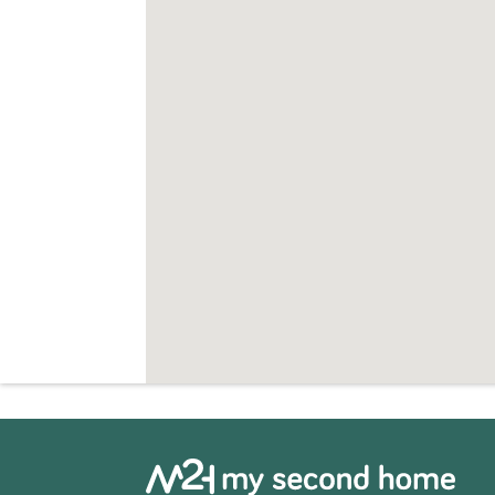
De Casa Rural ligt nabij de historische sta
zoals supermarkten, winkels, restaurants
staat bekend om haar rust, natuur en auth
nabij de N-342 is de accommodatie boven
Andalusië reizen.
Op ongeveer twintig minuten rijden ligt 
kajakken en ontspannen bij de natuurlij
de stranden van de provincie Almería en 
waardoor deze locatie het hele jaar door a
doelgroepen.
Deze Casa Rural biedt een uitstekende c
van het Andalusische buitenleven. Dankzij
eigenaarswoning, de landbouwactiviteiten
een bijzonder eigendom met veel potentie 