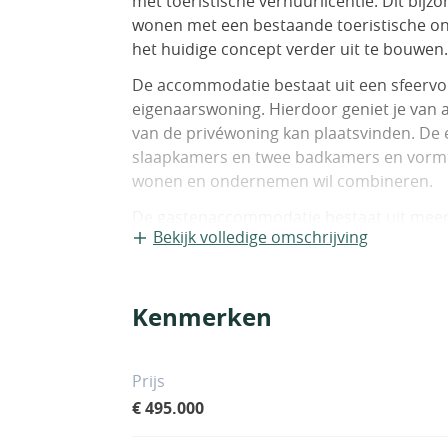
met toeristische verhuurlicentie. Dit bi
wonen met een bestaande toeristische o
het huidige concept verder uit te bouwen.
De accommodatie bestaat uit een sfeervol
eigenaarswoning. Hierdoor geniet je van al
van de privéwoning kan plaatsvinden. De 
slaapkamers en twee badkamers en vormt 
wonen en ondernemen wil combineren.
De gastenaccommodatie bestaat uit meerd
Bekijk volledige omschrijving
comfort centraal staan. Er is een delux
twee extra tweepersoonskamers met priv
tweepersoonsslaapkamer, een slaapkame
Kenmerken
badkamer. Daarnaast beschikken de gast
volledig ingerichte keuken waar zij kunn
drankje.
Prijs
Voor gasten die meer privacy wensen is e
€ 495.000
keuken. Hierdoor is de accommodatie gesc
verblijven.