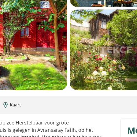
Kaart
 op zee Herstelbaar voor grote
Me
s is gelegen in Avransaray Fatih, op het