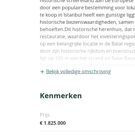
historische schiereiland aan de Europese k
door een populaire bestemming voor lokal
te koop in Istanbul heeft een gunstige liggi
historische bezienswaardigheden, samen m
behoeften.Dit historische herenhuis, dat 
restauratie, waardoor het investeringspo
op een belangrijke locatie in de Balat regi
door zijn historische rijkdom en toeristis
ligt op 100 m van het strand en Balat Bas
Palace museum, 490 m van Kariye museum
Bekijk volledige omschrijving
Bulgaarse Kerk, 700 m van de veerboot, 
Constantinopel, 1. De stad Istanbul Fatih 
metrostation. 5 km van metrostation en D
Kenmerken
Universiteit van Istanbul, 3,9 km van Gra
Sultanahmet Plein en Moskee, 5,4 km van
km van Vliegveld Istanbul.Het herenhuis 
Prijs
gerestaureerd in 1847. Het gebouw wordt
€ 1.825.000
prachtige historische en toeristische loca
investeringsmogelijkheden met restauratie