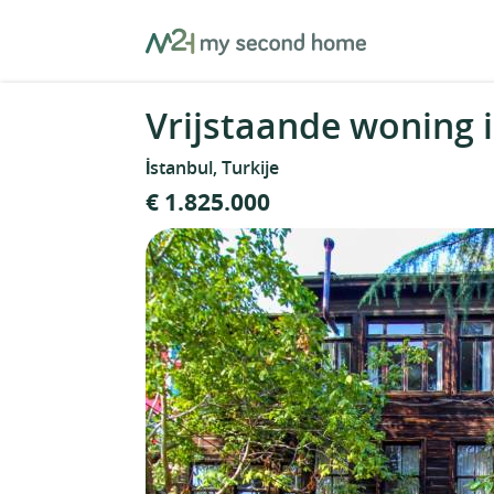
Skip
MySecondHome
to
content
Vrijstaande woning i
İstanbul, Turkije
€ 1.825.000