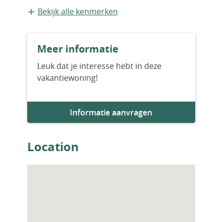
Vrijstaande recreatiewoning
Bekijk alle kenmerken
Bouwvorm
Meer informatie
Bestaande bouw
Leuk dat je interesse hebt in deze
vakantiewoning!
Aantal slaapkamers
3
Informatie aanvragen
Parkeervoorziening
1
Location