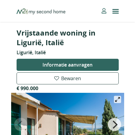
Skip
MySecondHome
to
content
Vrijstaande woning in
Ligurië, Italië
Ligurië, Italië
Informatie aanvragen
Bewaren
€ 990.000