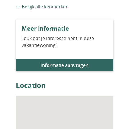
Vrijstaande recreatiewoning
Bekijk alle kenmerken
Bouwvorm
Meer informatie
Bestaande bouw
Leuk dat je interesse hebt in deze
vakantiewoning!
Aantal slaapkamers
2
Informatie aanvragen
Aantal badkamers
2
Location