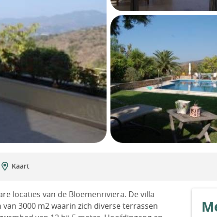
Kaart
are locaties van de Bloemenriviera. De villa
Me
 van 3000 m2 waarin zich diverse terrassen