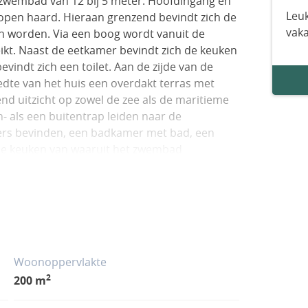
zwembad van 12 bij 5 meter. Hoofdingang en
Leuk
open haard. Hieraan grenzend bevindt zich de
vak
an worden. Via een boog wordt vanuit de
t. Naast de eetkamer bevindt zich de keuken
bevindt zich een toilet. Aan de zijde van de
dte van het huis een overdakt terras met
end uitzicht op zowel de zee als de maritieme
- als een buitentrap leiden naar de
ers bevinden, een badkamer met bad, een
e keuken van waaruit het zwembad
 kan de garage en een bergruimte bereikt
C.V. ( 1jaar oud) bevindt is via buiten te
met grasvelden, fruitbomen, pijnbomen eiken)
isch bewaterd. Het huis bevindt zich in een
or het volgroeide groen zijn de huizen rondom
 ziet men alleen de zee en bergen rondom. Het
Woonoppervlakte
riviera tot aan de Franse caps. De villa is
2
200 m
uis zijn marmeren vloeren, terwijl buiten
evoerd in travertin. Er zijn 6 (overdekte en