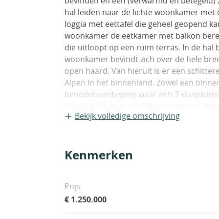
bevinden en een (verwarmd en betegeld) 
hal leiden naar de lichte woonkamer met 
loggia met eettafel die geheel geopend k
woonkamer de eetkamer met balkon bereik
die uitloopt op een ruim terras. In de hal 
woonkamer bevindt zich over de hele bree
open haard. Van hieruit is er een schitter
Alpen in het binnenland. Zowel een binnen
benedenverdieping waar zich 3 slaapkam
gastenbadkamer met douche en een klein
Bekijk volledige omschrijving
gemakkelijker bediend kan worden. Intern
worden. De andere bergruimte waar zich de 
bereiken. De prachtig aangelegde tuin ( 
Kenmerken
is nagenoeg op 1 niveau en wordt automat
villawijk net boven de borgo Cipressa. Do
niet zichtbaar (is er absolute privacy) en
Prijs
zeezicht gaat langs de kust van de bloemen
€ 1.250.000
gebouwd tot in de perfectie. In het hele h
terrassen, buitendouche en paden zijn uitg