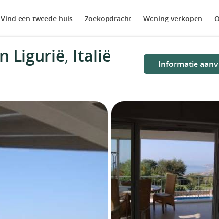
Vind een tweede huis
Zoekopdracht
Woning verkopen
O
 Ligurië, Italië
Informatie aanv