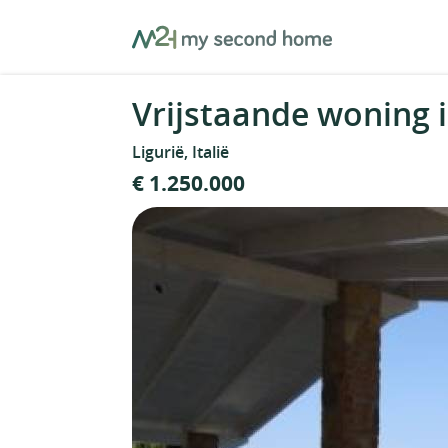
Skip
MySecondHome
to
content
Vrijstaande woning in
Ligurië, Italië
€ 1.250.000