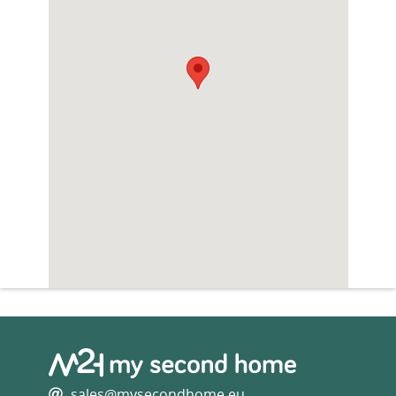
sales@mysecondhome.eu