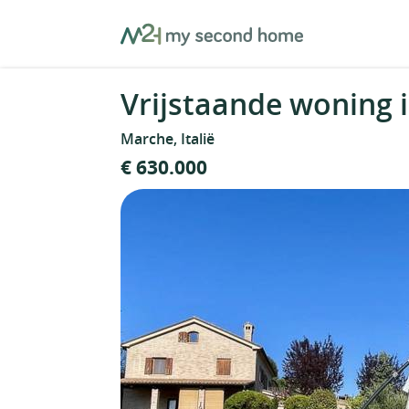
Skip
MySecondHome
to
content
Vrijstaande woning i
Marche, Italië
€ 630.000