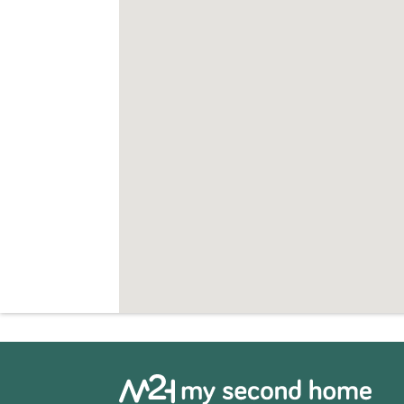
De woning wordt deels gemeubileerd ver
genieten van een privéwoning met uitgeb
in het hart van Le Marche.