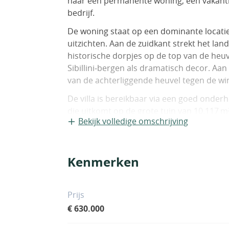
naar een permanente woning, een vakantieve
bedrijf.
De woning staat op een dominante locat
uitzichten. Aan de zuidkant strekt het lan
historische dorpjes op de top van de heu
Sibillini‑bergen als dramatisch decor. Aa
van de achterliggende heuvel tegen de wi
De villa is bereikbaar via een goed onde
die uitkomt op de grote tuin van 10.117 m²
Bekijk volledige omschrijving
niveaus, open grasvelden en een solariu
rijke en gevarieerde beplanting, waaronde
moerbeien, perziken, vijgen, blauwe besse
Kenmerken
Het hoofdgebouw, met de woning, garage e
gebouwd in 1998, waarschijnlijk op de ple
sindsdien continu verbeterd en onderhoud
Prijs
zwembad. De villa biedt ongeveer 290 m²
€ 630.000
plus een mezzanine, met daarnaast een ga
overdekte buitenruimtes.