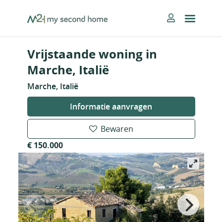
Skip
MySecondHome
to
content
Vrijstaande woning in
Marche, Italië
Marche, Italië
Informatie aanvragen
Bewaren
€ 150.000