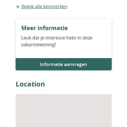
het 19e-eeuwse paleis De Castellotti.
Vrijstaande recreatiewoning
Bekijk alle kenmerken
Bouwvorm
Meer informatie
Bestaande bouw
Leuk dat je interesse hebt in deze
vakantiewoning!
Informatie aanvragen
Location