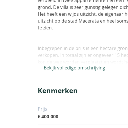
verdeeld in twee appartementen en een “s
grond. De villa is zeer gunstig gelegen di
Het heeft een wijds uitzicht, de eigenaar 
uitzicht op de stad Macerata en heel soms
te zien.
Inbegrepen in de prijs is een hectare gro
verkopen. In totaal zijn er ongeveer 15 h
kon de weg worden verplaatst en wordt he
Bekijk volledige omschrijving
kadaster geregistreerde bijgebouwen omze
woning voor het ontwikkelen van een aant
luxe B&B.
Kenmerken
Prijs
€ 400.000