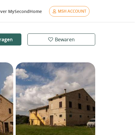
ver MySecondHome
MSH ACCOUNT
ragen
Bewaren