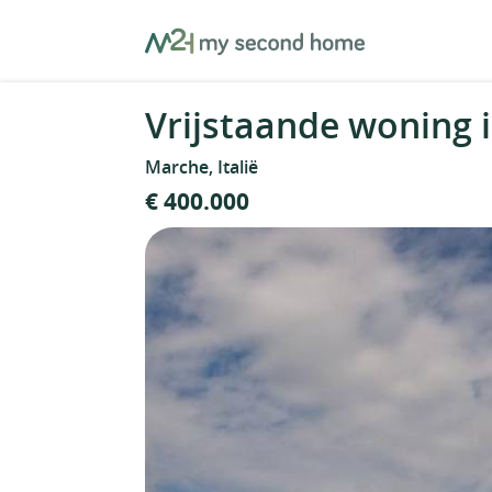
Skip
MySecondHome
to
content
Vrijstaande woning i
Marche, Italië
€ 400.000