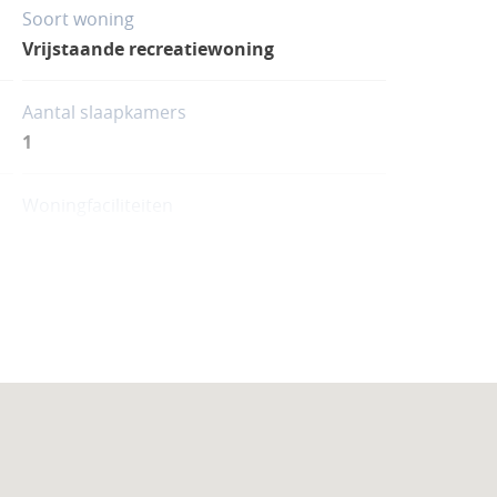
Soort woning
Vrijstaande recreatiewoning
Aantal slaapkamers
1
Woningfaciliteiten
Open haard/sfeerhaard