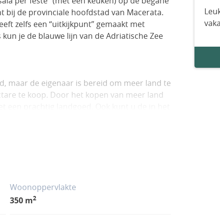
ala per feste” (met een keuken) op de begane
Leuk
cht bij de provinciale hoofdstad van Macerata.
vak
heeft zelfs een “uitkijkpunt” gemaakt met
 kun je de blauwe lijn van de Adriatische Zee
nd, maar de eigenaar is bereid om meer land te
ectare te koop. Door het kopen van meer land
t een prachtig landgoed. Ook kunt u de in het
tten in woonruimte. Dit is een perfecte
al appartementen, een landelijk hotel of een
Woonoppervlakte
2
350 m