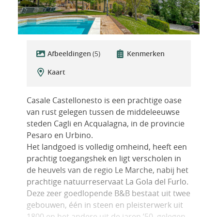
Afbeeldingen
(5)
Kenmerken
Kaart
Casale Castellonesto is een prachtige oase
van rust gelegen tussen de middeleeuwse
steden Cagli en Acqualagna, in de provincie
Pesaro en Urbino.
Het landgoed is volledig omheind, heeft een
prachtig toegangshek en ligt verscholen in
de heuvels van de regio Le Marche, nabij het
prachtige natuurreservaat La Gola del Furlo.
Deze zeer goedlopende B&B bestaat uit twee
gebouwen, één in steen en pleisterwerk uit
1800 en het andere uit de jaren ’50, gelegen