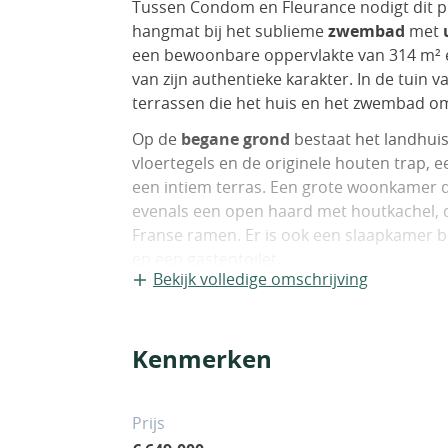
Tussen Condom en Fleurance nodigt dit p
hangmat bij het sublieme
zwembad
met
u
een bewoonbare oppervlakte van 314 m² 
van zijn authentieke karakter. In de tuin v
terrassen die het huis en het zwembad o
Op de
begane grond
bestaat het landhuis
vloertegels en de originele houten trap,
een intiem terras. Een grote woonkamer d
evenals een open haard met houtkachel, d
Franse ramen. Er is ook een slaapkamer
en een gastentoilet.
Bekijk volledige omschrijving
Op de
bovenverdieping
bevindt zich de 
badkamer, en 4 slaapkamers die een fami
mezzanine-stijl tv-ruimte gecreëerd.
Kenmerken
Het zwembad (zout, 11 bij 4 meter) wordt
een prachtig
poolhouse
.
Prijs
Er is een
groot bijgebouw
dat wordt gebr