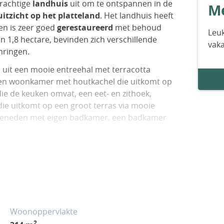
rachtige
landhuis
uit om te ontspannen in de
Me
itzicht op het platteland
. Het landhuis heeft
en is zeer goed
gerestaureerd
met behoud
Leuk
an 1,8 hectare, bevinden zich verschillende
vak
mringen.
 uit een mooie entreehal met terracotta
 een woonkamer met houtkachel die uitkomt op
ie de keuken omvat, een eet- en zithoek,
ie uitkomt op een groot terras via mooie
 beneden met eigen badkamer, een badkamer
hoofdslaapkamer met eigen kleedkamer en
liebadkamer delen. Boven de entree is een
verwarmd
door een warmtepomp en heeft
Woonoppervlakte
uikt voor opslag, evenals een
open schuur
.
2