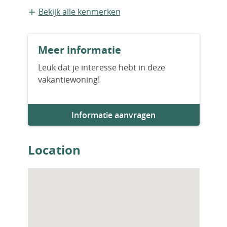
Vrijstaande recreatiewoning
Bekijk alle kenmerken
Bouwvorm
Meer informatie
Nieuwbouw
Leuk dat je interesse hebt in deze
vakantiewoning!
Aantal slaapkamers
3
Informatie aanvragen
Aantal badkamers
3
Location
Woningfaciliteiten
Zwembad