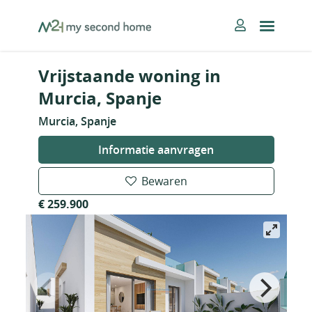
Skip
MySecondHome
to
content
Vrijstaande woning in
Murcia, Spanje
Murcia, Spanje
Informatie aanvragen
Bewaren
€ 259.900