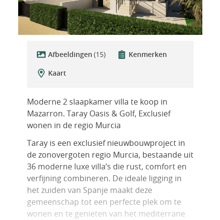
Afbeeldingen
(15)
Kenmerken
Kaart
Moderne 2 slaapkamer villa te koop in
Mazarron. Taray Oasis & Golf, Exclusief
wonen in de regio Murcia
Taray is een exclusief nieuwbouwproject in
de zonovergoten regio Murcia, bestaande uit
36 moderne luxe villa’s die rust, comfort en
verfijning combineren. De ideale ligging in
het zuiden van Spanje maakt deze
gemeenschap tot een perfecte plek om te
wonen en te genieten van het mediterrane