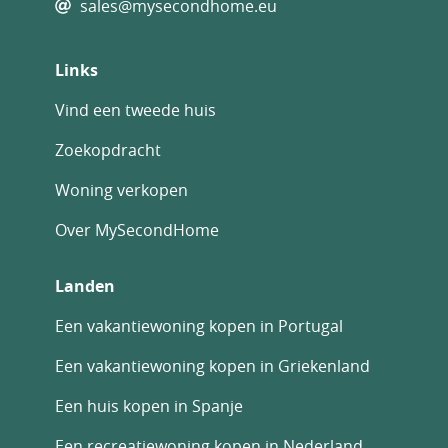
sales@mysecondhome.eu
stijlvolle woning onder de Spaanse zon
In het zuidoosten van Spanje ligt Mazarrón –
Links
een regio die bekendstaat om haar
mediterrane charme, ontspannen levensstijl
Vind een tweede huis
en gastvrije bevolking. Met meer dan 300
Zoekopdracht
dagen zon per jaar, talloze stranden en een
authentieke Spaanse sfeer is Murcia de
Woning verkopen
ideale bestemming voor wie houdt van rust,
natuur en het goede leven.
Over MySecondHome
Landen
Een vakantiewoning kopen in Portugal
Een vakantiewoning kopen in Griekenland
Een huis kopen in Spanje
Een recreatiewoning kopen in Nederland