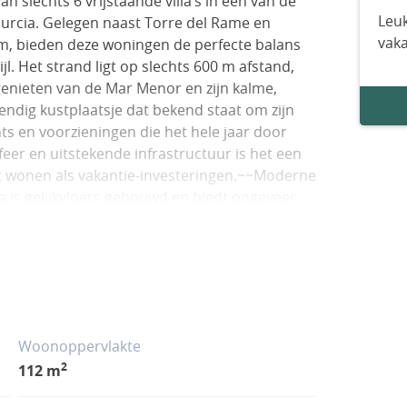
n slechts 6 vrijstaande villa’s in een van de
Leuk
Murcia. Gelegen naast Torre del Rame en
vak
m, bieden deze woningen de perfecte balans
l. Het strand ligt op slechts 600 m afstand,
enieten van de Mar Menor en zijn kalme,
endig kustplaatsje dat bekend staat om zijn
s en voorzieningen die het hele jaar door
feer en uitstekende infrastructuur is het een
 wonen als vakantie-investeringen.~~Moderne
lla is gelijkvloers gebouwd en biedt ongeveer
variërend van 217 m2 tot 310 m2. De
amers en 2 badkamers, waarvan één en-suite,
rt en functionaliteit.~~De woon- en eetkamer
waardoor een lichte en luchtige ruimte
terkt. Grote ramen verbinden het interieur
ad.~~Buitenleven en privézwembad~~Deze
Woonoppervlakte
iteren van het mediterrane klimaat. Elke
2
112 m
et waterval, een ruim terras en een groot
rzien van een zomerkeuken, een werkblad en