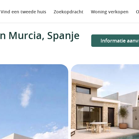
Vind een tweede huis
Zoekopdracht
Woning verkopen
O
in Murcia, Spanje
Informatie aanv