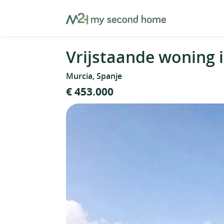
Skip
MySecondHome
to
content
Vrijstaande woning 
Murcia, Spanje
€ 453.000