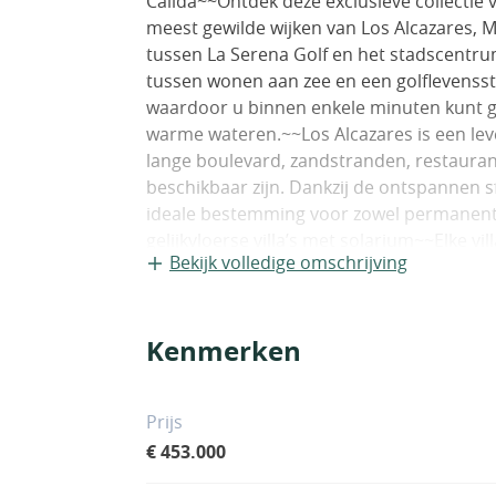
Calida~~Ontdek deze exclusieve collectie va
meest gewilde wijken van Los Alcazares, 
tussen La Serena Golf en het stadscentru
tussen wonen aan zee en een golflevensstij
waardoor u binnen enkele minuten kunt g
warme wateren.~~Los Alcazares is een lev
lange boulevard, zandstranden, restaurant
beschikbaar zijn. Dankzij de ontspannen s
ideale bestemming voor zowel permanent
gelijkvloerse villa’s met solarium~~Elke vi
Bekijk volledige omschrijving
112 m2 woonoppervlak op privéterreinen 
woningen beschikken over 3 ruime slaapk
allemaal ontworpen met het oog op comfo
Kenmerken
valt op door het dubbele plafondhoogte, 
ontstaat die het gevoel van openheid vers
met het buitenterras en het privézwemb
Prijs
villa’s zijn ontworpen om optimaal te prof
€ 453.000
woning beschikt over een privézwembad m
solarium op het dak. Het solarium is voo