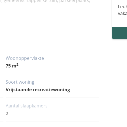
, gemeenschappelijke tuin, parkeerplaats,
Leuk
vak
Woonoppervlakte
2
75 m
Soort woning
Vrijstaande recreatiewoning
Aantal slaapkamers
2