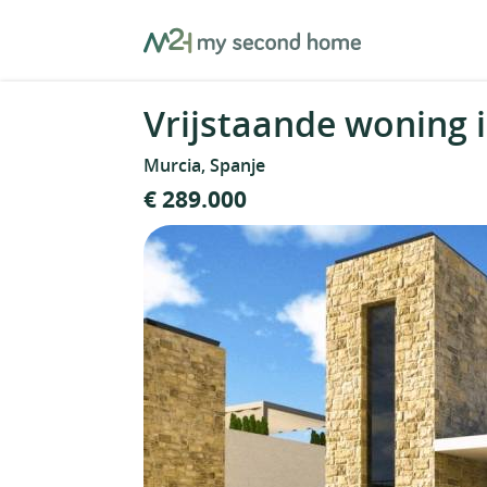
Skip
MySecondHome
to
content
Vrijstaande woning 
Murcia, Spanje
€ 289.000