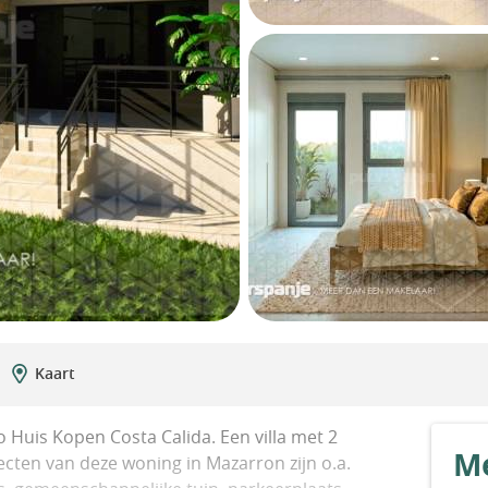
Kaart
 Huis Kopen Costa Calida. Een villa met 2
Me
ten van deze woning in Mazarron zijn o.a.