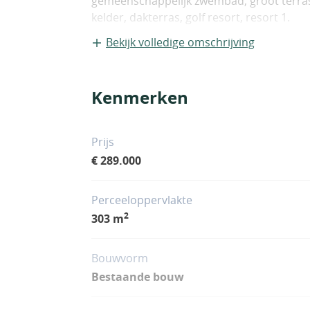
gemeenschappelijk zwembad, groot terras
kelder, dakterras, golf resort, resort 1.
Bekijk volledige omschrijving
Kenmerken
Prijs
€ 289.000
Perceeloppervlakte
2
303 m
Bouwvorm
Bestaande bouw