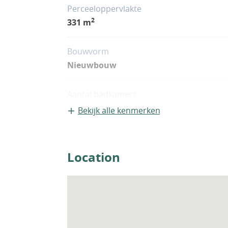
kopen in de provincie Murcia, en zo bij t
Perceeloppervlakte
2
331 m
Bouwvorm
Nieuwbouw
Aantal badkamers
2
Bekijk alle kenmerken
Location