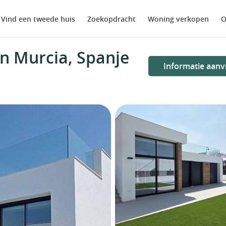
Vind een tweede huis
Zoekopdracht
Woning verkopen
O
in Murcia, Spanje
Informatie aanv