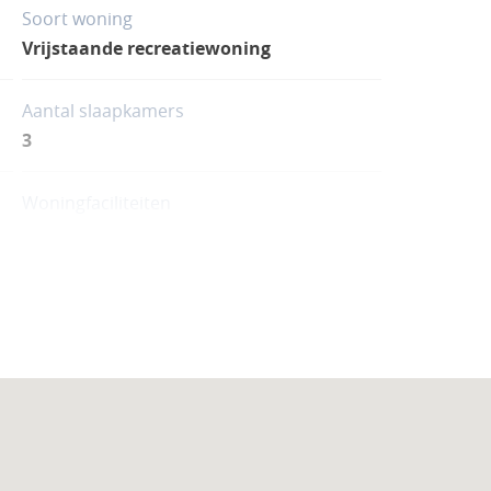
e dragen aan een lagere ecologische voetafdruk.
Soort woning
Vrijstaande recreatiewoning
Aantal slaapkamers
3
Woningfaciliteiten
Zwembad