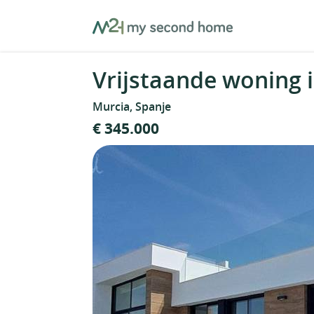
Skip
MySecondHome
to
content
Vrijstaande woning 
Murcia, Spanje
€ 345.000