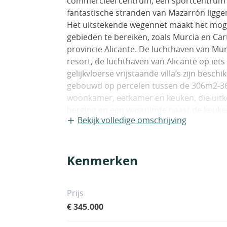
commercieel centrum, een sportcentrum 
fantastische stranden van Mazarrón ligge
Het uitstekende wegennet maakt het mogel
gebieden te bereiken, zoals Murcia en Ca
provincie Alicante. De luchthaven van Mur
resort, de luchthaven van Alicante op ie
gelijkvloerse vrijstaande villa’s zijn bes
gebouwd op percelen tussen de 306m2-365
woonkamer, eetkamer en keuken, die uitko
berging en een wasruimte naast de keuke
Bekijk volledige omschrijving
ruime dakterras is bereikbaar via een buit
het uitzonderlijke klimaat van de Costa Cál
beschikbaar in twee verschillende indeli
Kenmerken
de tuin. Afhankelijk van de bouwfase en t
zwembad te bouwen in de tuin van de villa
met hoogwaardige materialen en omvatten 
Prijs
inbouwkasten, ingebouwde led-binnenverl
€ 345.000
op het terrein met een oplader voor elekt
duurzaam project in stand te houden, doo