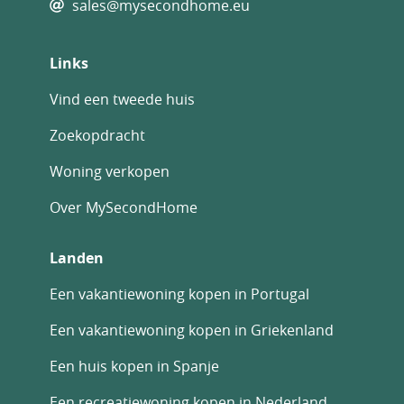
sales@mysecondhome.eu
met ruime en veelzijdige leefruimtes, perfect
voor gezinnen of als comfortabele tweede
woning.
Links
De combinatie van rust, nabijgelegen
Vind een tweede huis
voorzieningen, lichte ruimtes en moderne
technologische voorzieningen maakt deze
Zoekopdracht
woning tot een complete en betrouwbare
Woning verkopen
oplossing voor uiteenlopende woonwensen.
Over MySecondHome
Landen
Een vakantiewoning kopen in Portugal
Een vakantiewoning kopen in Griekenland
Een huis kopen in Spanje
Een recreatiewoning kopen in Nederland