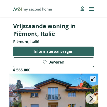
Skip
MySecondHome
to
content
Vrijstaande woning in
Piëmont, Italië
Piëmont, Italië
Informatie aanvragen
Bewaren
€ 565.000